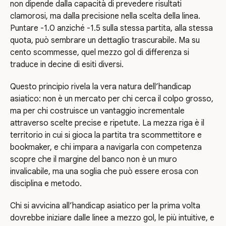
non dipende dalla capacità di prevedere risultati
clamorosi, ma dalla precisione nella scelta della linea.
Puntare -1.0 anziché -1.5 sulla stessa partita, alla stessa
quota, può sembrare un dettaglio trascurabile. Ma su
cento scommesse, quel mezzo gol di differenza si
traduce in decine di esiti diversi.
Questo principio rivela la vera natura dell’handicap
asiatico: non è un mercato per chi cerca il colpo grosso,
ma per chi costruisce un vantaggio incrementale
attraverso scelte precise e ripetute. La mezza riga è il
territorio in cui si gioca la partita tra scommettitore e
bookmaker, e chi impara a navigarla con competenza
scopre che il margine del banco non è un muro
invalicabile, ma una soglia che può essere erosa con
disciplina e metodo.
Chi si avvicina all’handicap asiatico per la prima volta
dovrebbe iniziare dalle linee a mezzo gol, le più intuitive, e