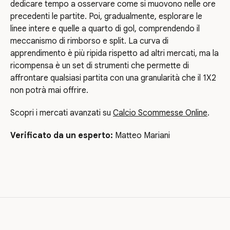
dedicare tempo a osservare come si muovono nelle ore
precedenti le partite. Poi, gradualmente, esplorare le
linee intere e quelle a quarto di gol, comprendendo il
meccanismo di rimborso e split. La curva di
apprendimento è più ripida rispetto ad altri mercati, ma la
ricompensa è un set di strumenti che permette di
affrontare qualsiasi partita con una granularità che il 1X2
non potrà mai offrire.
Scopri i mercati avanzati su
Calcio Scommesse Online
.
Verificato da un esperto:
Matteo Mariani