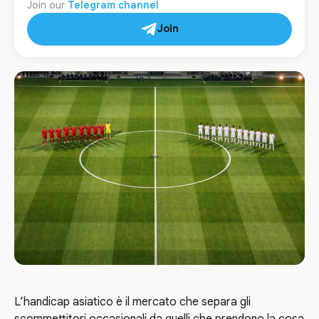
Join our
Telegram channel
Join
L’handicap asiatico è il mercato che separa gli
scommettitori occasionali da quelli che prendono la cosa