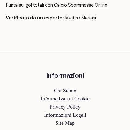
Punta sui gol totali con
Calcio Scommesse Online
.
Verificato da un esperto:
Matteo Mariani
Informazioni
Chi Siamo
Informativa sui Cookie
Privacy Policy
Informazioni Legali
Site Map