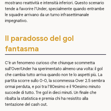
mostrano reattività e intensità inferiori. Questo scenario
tende a favorire l’Under, specialmente quando entrambe
le squadre arrivano da un turno infrasettimanale
impegnativo.
Il paradosso del gol
fantasma
C’è un fenomeno curioso che chiunque scommetta
sull’Over/Under ha sperimentato almeno una volta: il gol
che cambia tutto arriva quando non te lo aspetti più. La
partita scorre sullo 0-0, la scommessa Over 2.5 sembra
ormai perduta, e poi tra l’80esimo e il 90esimo minuto
succede di tutto. Tre gol in dieci minuti. Un finale che
ribalta la statistica e premia chi ha resistito alla
tentazione del cash out.