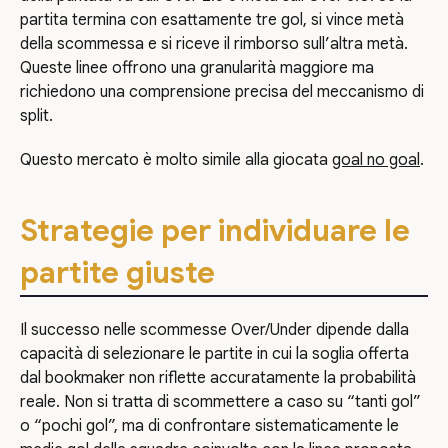
partita termina con esattamente tre gol, si vince metà
della scommessa e si riceve il rimborso sull’altra metà.
Queste linee offrono una granularità maggiore ma
richiedono una comprensione precisa del meccanismo di
split.
Questo mercato è molto simile alla giocata
goal no goal
.
Strategie per individuare le
partite giuste
Il successo nelle scommesse Over/Under dipende dalla
capacità di selezionare le partite in cui la soglia offerta
dal bookmaker non riflette accuratamente la probabilità
reale. Non si tratta di scommettere a caso su “tanti gol”
o “pochi gol”, ma di confrontare sistematicamente le