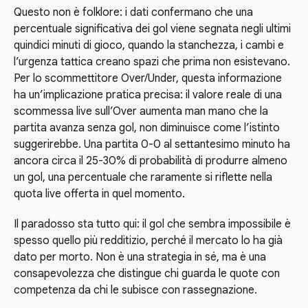
Questo non è folklore: i dati confermano che una
percentuale significativa dei gol viene segnata negli ultimi
quindici minuti di gioco, quando la stanchezza, i cambi e
l’urgenza tattica creano spazi che prima non esistevano.
Per lo scommettitore Over/Under, questa informazione
ha un’implicazione pratica precisa: il valore reale di una
scommessa live sull’Over aumenta man mano che la
partita avanza senza gol, non diminuisce come l’istinto
suggerirebbe. Una partita 0-0 al settantesimo minuto ha
ancora circa il 25-30% di probabilità di produrre almeno
un gol, una percentuale che raramente si riflette nella
quota live offerta in quel momento.
Il paradosso sta tutto qui: il gol che sembra impossibile è
spesso quello più redditizio, perché il mercato lo ha già
dato per morto. Non è una strategia in sé, ma è una
consapevolezza che distingue chi guarda le quote con
competenza da chi le subisce con rassegnazione.