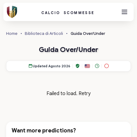
CALCIO SCOMMESSE
Home
•
Biblioteca di Articoli
•
Guida Over/Under
Guida Over/Under
Updated Agosto 2026
Failed to load.
Retry
Want more predictions?