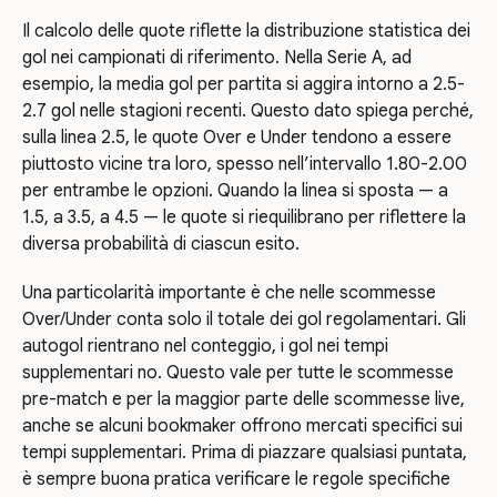
Il calcolo delle quote riflette la distribuzione statistica dei
gol nei campionati di riferimento. Nella Serie A, ad
esempio, la media gol per partita si aggira intorno a 2.5-
2.7 gol nelle stagioni recenti. Questo dato spiega perché,
sulla linea 2.5, le quote Over e Under tendono a essere
piuttosto vicine tra loro, spesso nell’intervallo 1.80-2.00
per entrambe le opzioni. Quando la linea si sposta — a
1.5, a 3.5, a 4.5 — le quote si riequilibrano per riflettere la
diversa probabilità di ciascun esito.
Una particolarità importante è che nelle scommesse
Over/Under conta solo il totale dei gol regolamentari. Gli
autogol rientrano nel conteggio, i gol nei tempi
supplementari no. Questo vale per tutte le scommesse
pre-match e per la maggior parte delle scommesse live,
anche se alcuni bookmaker offrono mercati specifici sui
tempi supplementari. Prima di piazzare qualsiasi puntata,
è sempre buona pratica verificare le regole specifiche