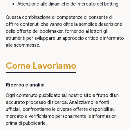
Attenzione alle dinamiche del mercato del betting
Questa combinazione di competenze ci consente di
offrire contenuti che vanno oltre la semplice descrizione
delle offerte dei bookmaker, fornendo ai lettori gli
strumenti per sviluppare un approccio critico e informato
alle scommesse.
Come Lavoriamo
Ricerca e analisi
Ogni contenuto pubblicato sul nostro sito e frutto di un
accurato processo di ricerca. Analizziamo le fonti
ufficiali, confrontiamo le diverse offerte disponibili sul
mercato e verifichiamo personalmente le informazioni
prima di pubblicarle.