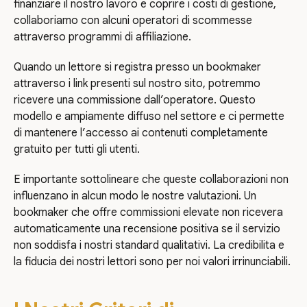
finanziare il nostro lavoro e coprire i costi di gestione,
collaboriamo con alcuni operatori di scommesse
attraverso programmi di affiliazione.
Quando un lettore si registra presso un bookmaker
attraverso i link presenti sul nostro sito, potremmo
ricevere una commissione dall’operatore. Questo
modello e ampiamente diffuso nel settore e ci permette
di mantenere l’accesso ai contenuti completamente
gratuito per tutti gli utenti.
E importante sottolineare che queste collaborazioni non
influenzano in alcun modo le nostre valutazioni. Un
bookmaker che offre commissioni elevate non ricevera
automaticamente una recensione positiva se il servizio
non soddisfa i nostri standard qualitativi. La credibilita e
la fiducia dei nostri lettori sono per noi valori irrinunciabili.