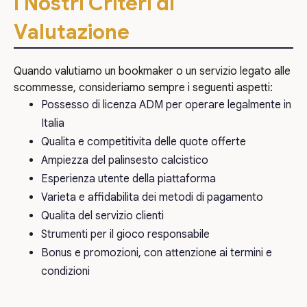
I Nostri Criteri di
Valutazione
Quando valutiamo un bookmaker o un servizio legato alle
scommesse, consideriamo sempre i seguenti aspetti:
Possesso di licenza ADM per operare legalmente in
Italia
Qualita e competitivita delle quote offerte
Ampiezza del palinsesto calcistico
Esperienza utente della piattaforma
Varieta e affidabilita dei metodi di pagamento
Qualita del servizio clienti
Strumenti per il gioco responsabile
Bonus e promozioni, con attenzione ai termini e
condizioni