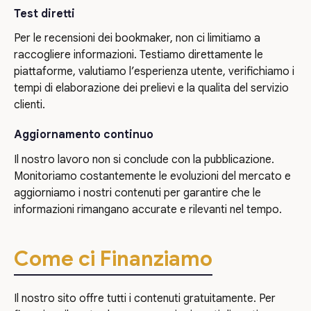
Test diretti
Per le recensioni dei bookmaker, non ci limitiamo a
raccogliere informazioni. Testiamo direttamente le
piattaforme, valutiamo l’esperienza utente, verifichiamo i
tempi di elaborazione dei prelievi e la qualita del servizio
clienti.
Aggiornamento continuo
Il nostro lavoro non si conclude con la pubblicazione.
Monitoriamo costantemente le evoluzioni del mercato e
aggiorniamo i nostri contenuti per garantire che le
informazioni rimangano accurate e rilevanti nel tempo.
Come ci Finanziamo
Il nostro sito offre tutti i contenuti gratuitamente. Per