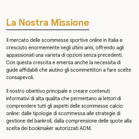
La Nostra Missione
Il mercato delle scommesse sportive online in Italia e
cresciuto enormemente negli ultimi anni, offrendo agli
appassionati una varieta di opzioni senza precedenti.
Con questa crescita e emersa anche la necessita di
guide affidabili che aiutino gli scommettitori a fare scelte
consapevoli.
Il nostro obiettivo principale e creare contenuti
informativi di alta qualita che permettano ai lettori di
comprendere tutti gli aspetti delle scommesse calcio
online: dalle tipologie di scommessa alle strategie di
gestione del bankroll, dalla comprensione delle quote alla
scelta dei bookmaker autorizzati ADM.