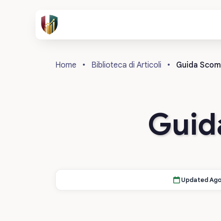
Home
•
Biblioteca di Articoli
•
Guida Scom
Guid
Updated Ago