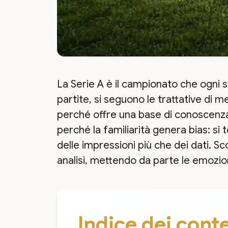
La Serie A è il campionato che ogni
partite, si seguono le trattative di m
perché offre una base di conoscenza
perché la familiarità genera bias: si 
delle impressioni più che dei dati. S
analisi, mettendo da parte le emozio
Indice dei cont