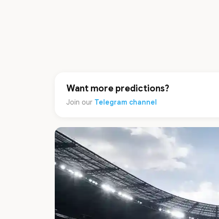
Want more predictions?
Join our
Telegram channel