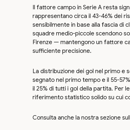
Il fattore campo in Serie A resta sig
rappresentano circa il 43-46% dei risu
sensibilmente in base alla fascia di 
squadre medio-piccole scendono sotto
Firenze — mantengono un fattore c
sufficiente precisione.
La distribuzione dei gol nel primo e
segnato nel primo tempo e il 55-57% n
il 25% di tutti i gol della partita. Pe
riferimento statistico solido su cui co
Consulta anche la nostra sezione su