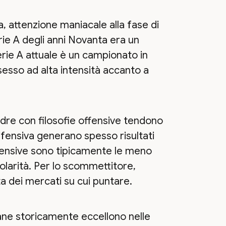
a, attenzione maniacale alla fase di
ie A degli anni Novanta era un
erie A attuale è un campionato in
sesso ad alta intensità accanto a
adre con filosofie offensive tendono
ifensiva generano spesso risultati
difensive sono tipicamente le meno
golarità. Per lo scommettitore,
ta dei mercati su cui puntare.
liane storicamente eccellono nelle