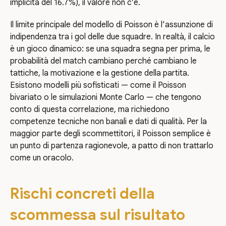
implicita del 16.7%), il valore non c’è.
Il limite principale del modello di Poisson è l’assunzione di
indipendenza tra i gol delle due squadre. In realtà, il calcio
è un gioco dinamico: se una squadra segna per prima, le
probabilità del match cambiano perché cambiano le
tattiche, la motivazione e la gestione della partita.
Esistono modelli più sofisticati — come il Poisson
bivariato o le simulazioni Monte Carlo — che tengono
conto di questa correlazione, ma richiedono
competenze tecniche non banali e dati di qualità. Per la
maggior parte degli scommettitori, il Poisson semplice è
un punto di partenza ragionevole, a patto di non trattarlo
come un oracolo.
Rischi concreti della
scommessa sul risultato