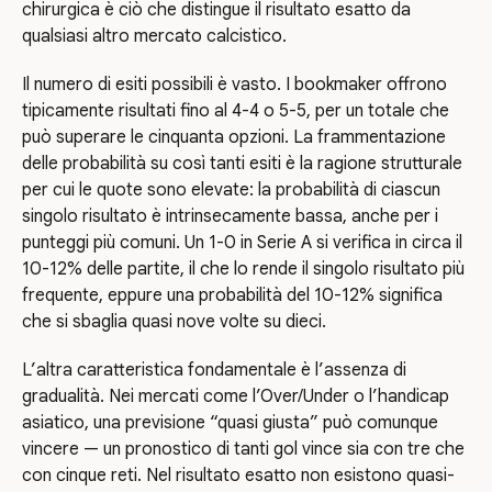
chirurgica è ciò che distingue il risultato esatto da
qualsiasi altro mercato calcistico.
Il numero di esiti possibili è vasto. I bookmaker offrono
tipicamente risultati fino al 4-4 o 5-5, per un totale che
può superare le cinquanta opzioni. La frammentazione
delle probabilità su così tanti esiti è la ragione strutturale
per cui le quote sono elevate: la probabilità di ciascun
singolo risultato è intrinsecamente bassa, anche per i
punteggi più comuni. Un 1-0 in Serie A si verifica in circa il
10-12% delle partite, il che lo rende il singolo risultato più
frequente, eppure una probabilità del 10-12% significa
che si sbaglia quasi nove volte su dieci.
L’altra caratteristica fondamentale è l’assenza di
gradualità. Nei mercati come l’Over/Under o l’handicap
asiatico, una previsione “quasi giusta” può comunque
vincere — un pronostico di tanti gol vince sia con tre che
con cinque reti. Nel risultato esatto non esistono quasi-