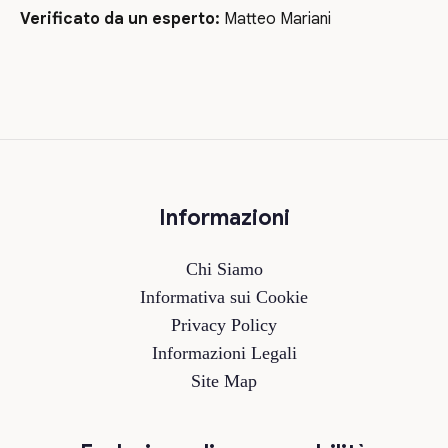
Verificato da un esperto:
Matteo Mariani
Informazioni
Chi Siamo
Informativa sui Cookie
Privacy Policy
Informazioni Legali
Site Map