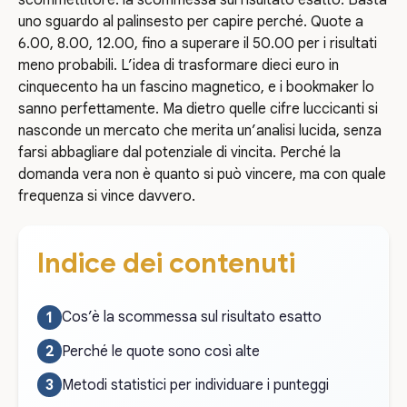
uno sguardo al palinsesto per capire perché. Quote a
6.00, 8.00, 12.00, fino a superare il 50.00 per i risultati
meno probabili. L’idea di trasformare dieci euro in
cinquecento ha un fascino magnetico, e i bookmaker lo
sanno perfettamente. Ma dietro quelle cifre luccicanti si
nasconde un mercato che merita un’analisi lucida, senza
farsi abbagliare dal potenziale di vincita. Perché la
domanda vera non è quanto si può vincere, ma con quale
frequenza si vince davvero.
Indice dei contenuti
Cos’è la scommessa sul risultato esatto
Perché le quote sono così alte
Metodi statistici per individuare i punteggi