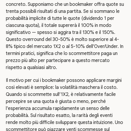
concreto. Supponiamo che un bookmaker offra quote su
trenta possibili risultati di una partita. Se si sommano le
probabilità implicite di tutte le quote (dividendo 1 per
ciascuna quota), il totale supererà il 100% in modo
significativo — spesso si aggira tra il 130% e il 150%.
Questo overround del 30-50% è molto superiore al 4-
8% tipico del mercato 1X2 o al 5-10% dell’Over/Under. In
termini pratici, significa che lo scommettitore paga un
prezzo più alto per partecipare a questo mercato
rispetto a qualsiasi altro.
Il motivo per cui i bookmaker possono applicare margini
così elevati è semplice: la volatilità maschera il costo.
Quando si scommette sull’1X2, è relativamente facile
percepire se una quota è giusta o meno, perché
l’esperienza accumula rapidamente un senso delle
probabilità. Sul risultato esatto, la rarità degli eventi
rende molto più difficile sviluppare questa intuizione. Uno
scommettitore può piazzare venti scommesse sul