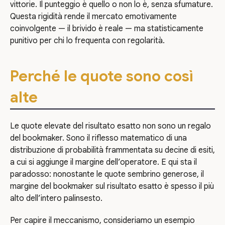
vittorie. Il punteggio è quello o non lo è, senza sfumature.
Questa rigidità rende il mercato emotivamente
coinvolgente — il brivido è reale — ma statisticamente
punitivo per chi lo frequenta con regolarità.
Perché le quote sono così
alte
Le quote elevate del risultato esatto non sono un regalo
del bookmaker. Sono il riflesso matematico di una
distribuzione di probabilità frammentata su decine di esiti,
a cui si aggiunge il margine dell’operatore. E qui sta il
paradosso: nonostante le quote sembrino generose, il
margine del bookmaker sul risultato esatto è spesso il più
alto dell’intero palinsesto.
Per capire il meccanismo, consideriamo un esempio